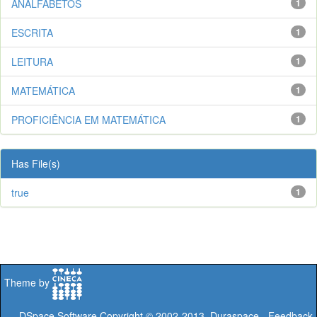
ANALFABETOS
1
ESCRITA
1
LEITURA
1
MATEMÁTICA
1
PROFICIÊNCIA EM MATEMÁTICA
1
Has File(s)
true
1
Theme by
DSpace Software
Copyright © 2002-2013
Duraspace
-
Feedback