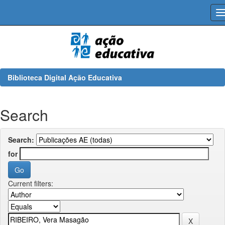
Skip
navigation
Biblioteca Digital Ação Educativa
Search
Search:
for
Current filters: