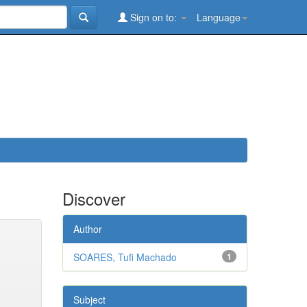
Sign on to:
Language
Discover
Author
SOARES, Tufi Machado
1
Subject