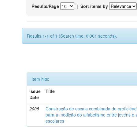
Results/Page
|
Sort items by
Results 1-1 of 1 (Search time: 0.001 seconds).
Item hits:
Issue
Title
Date
2008
Construção de escala combinada de proficiênci
para a medição do alfabetismo entre jovens e 
escolares