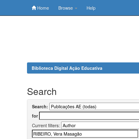
Home
Browse
Help
Skip
navigation
Biblioteca Digital Ação Educativa
Search
Search:
for
Current filters: