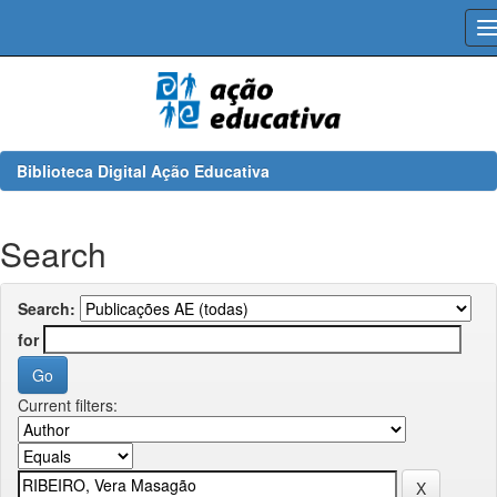
Skip
navigation
Biblioteca Digital Ação Educativa
Search
Search:
for
Current filters: