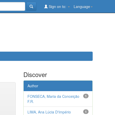
Sign on to:
Language
Discover
Author
FONSECA, Maria da Conceição
1
F.R.
LIMA, Ana Lúcia D'Império
1