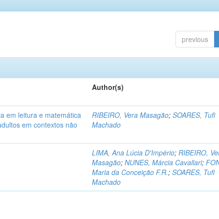
previous
Author(s)
a em leitura e matemática
RIBEIRO, Vera Masagão
;
SOARES, Tufi
adultos em contextos não
Machado
LIMA, Ana Lúcia D'Império
;
RIBEIRO, Ve
Masagão
;
NUNES, Márcia Cavallari
;
FON
Maria da Conceição F.R.
;
SOARES, Tufi
Machado