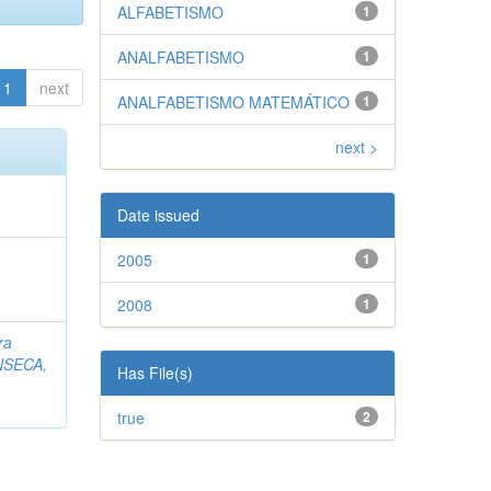
ALFABETISMO
1
ANALFABETISMO
1
1
next
ANALFABETISMO MATEMÁTICO
1
next >
Date issued
2005
1
2008
1
ra
SECA,
Has File(s)
true
2