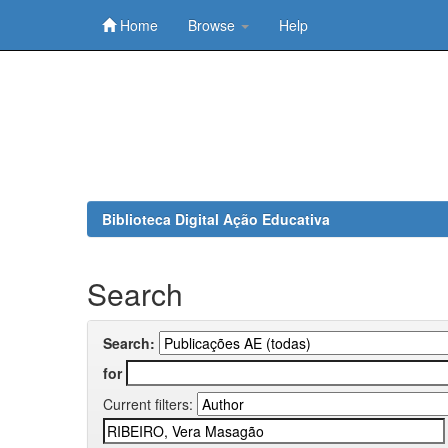
Home
Browse
Help
Skip
navigation
Biblioteca Digital Ação Educativa
Search
Search:
for
Current filters: