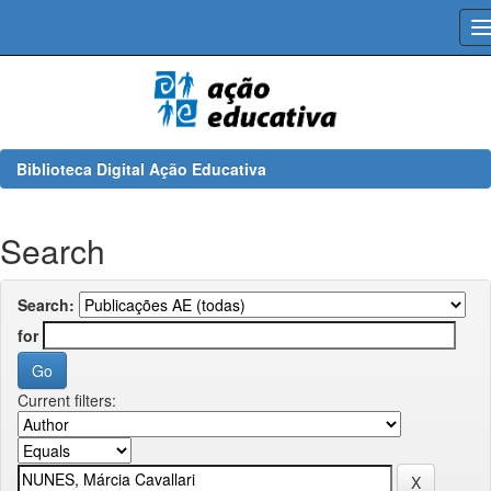
Skip
navigation
Biblioteca Digital Ação Educativa
Search
Search:
for
Current filters: