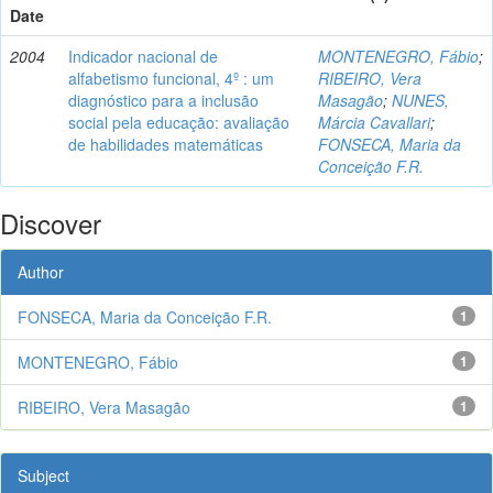
Date
2004
Indicador nacional de
MONTENEGRO, Fábio
;
alfabetismo funcional, 4º : um
RIBEIRO, Vera
diagnóstico para a inclusão
Masagão
;
NUNES,
social pela educação: avaliação
Márcia Cavallari
;
de habilidades matemáticas
FONSECA, Maria da
Conceição F.R.
Discover
Author
FONSECA, Maria da Conceição F.R.
1
MONTENEGRO, Fábio
1
RIBEIRO, Vera Masagão
1
Subject