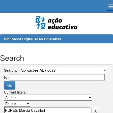
Skip
navigation
Biblioteca Digital Ação Educativa
Search
Search:
for
Current filters: