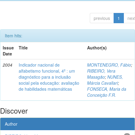
previous
1
nex
Item hits:
Issue
Title
Author(s)
Date
2004
Indicador nacional de
MONTENEGRO, Fábio
;
alfabetismo funcional, 4º : um
RIBEIRO, Vera
diagnóstico para a inclusão
Masagão
;
NUNES,
social pela educação: avaliação
Márcia Cavallari
;
de habilidades matemáticas
FONSECA, Maria da
Conceição F.R.
Discover
Author