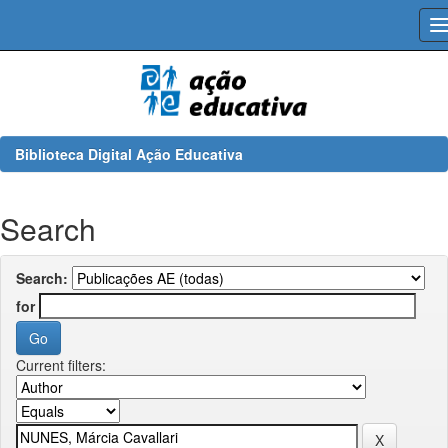
Skip
navigation
Biblioteca Digital Ação Educativa
Search
Search:
for
Current filters: