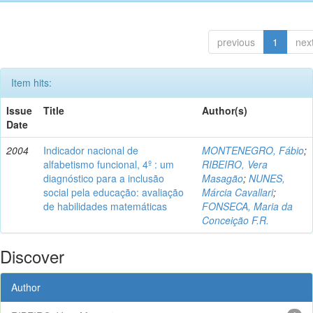
previous
1
nex
Item hits:
Issue
Title
Author(s)
Date
2004
Indicador nacional de
MONTENEGRO, Fábio
;
alfabetismo funcional, 4º : um
RIBEIRO, Vera
diagnóstico para a inclusão
Masagão
;
NUNES,
social pela educação: avaliação
Márcia Cavallari
;
de habilidades matemáticas
FONSECA, Maria da
Conceição F.R.
Discover
Author