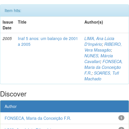
Item hits:
Issue
Title
Author(s)
Date
2005
Inaf 5 anos: um balanço de 2001
LIMA, Ana Lúcia
a 2005
D'Império
;
RIBEIRO,
Vera Masagão
;
NUNES, Márcia
Cavallari
;
FONSECA,
Maria da Conceição
F.R.
;
SOARES, Tufi
Machado
Discover
Author
FONSECA, Maria da Conceição F.R.
1