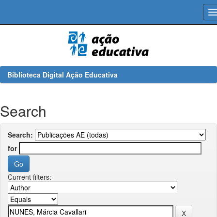
Skip
navigation
Biblioteca Digital Ação Educativa
Search
Search:
for
Current filters: