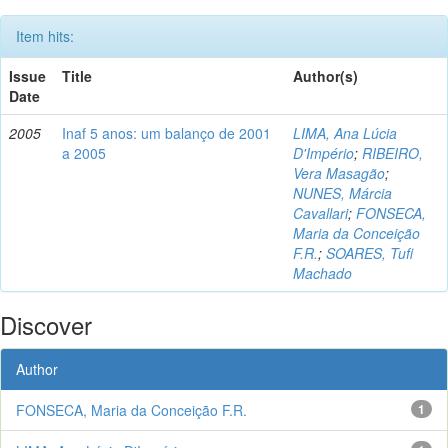
Item hits:
Issue
Title
Author(s)
Date
2005
Inaf 5 anos: um balanço de 2001
LIMA, Ana Lúcia
a 2005
D'Império
;
RIBEIRO,
Vera Masagão
;
NUNES, Márcia
Cavallari
;
FONSECA,
Maria da Conceição
F.R.
;
SOARES, Tufi
Machado
Discover
Author
FONSECA, Maria da Conceição F.R.
1