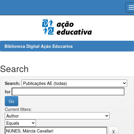
Skip
navigation
Biblioteca Digital Ação Educativa
Search
Search:
for
Current filters: