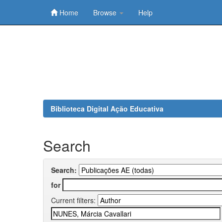
Home
Browse
Help
Skip
navigation
Biblioteca Digital Ação Educativa
Search
Search:
for
Current filters: