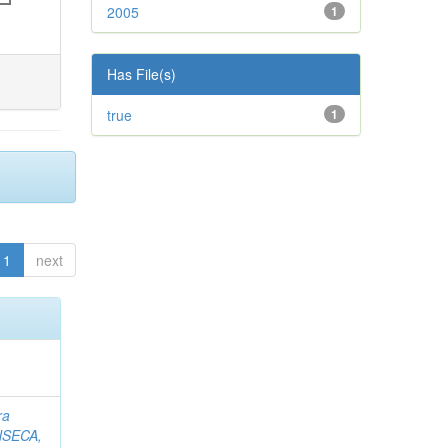
2005
1
Has File(s)
true
1
1
next
ra
SECA,