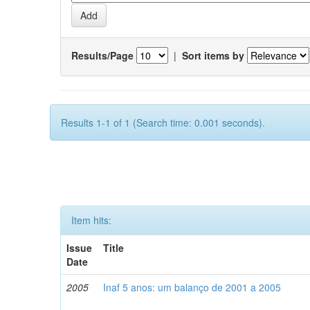
Results/Page
|
Sort items by
Results 1-1 of 1 (Search time: 0.001 seconds).
Item hits:
Issue
Title
Date
2005
Inaf 5 anos: um balanço de 2001 a 2005