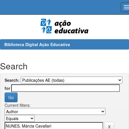
Skip
navigation
Biblioteca Digital Ação Educativa
Search
Search:
for
Current filters: