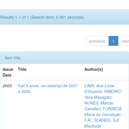
Results 1-1 of 1 (Search time: 0.001 seconds).
previous
1
nex
Item hits:
Issue
Title
Author(s)
Date
2005
Inaf 5 anos: um balanço de 2001
LIMA, Ana Lúcia
a 2005
D'Império
;
RIBEIRO,
Vera Masagão
;
NUNES, Márcia
Cavallari
;
FONSECA,
Maria da Conceição
F.R.
;
SOARES, Tufi
Machado