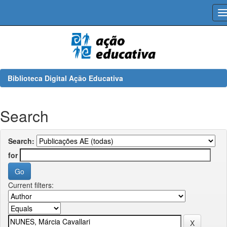
Skip
navigation
Biblioteca Digital Ação Educativa
Search
Search:
for
Current filters: