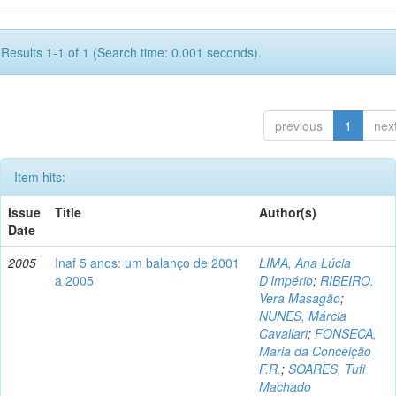
Results 1-1 of 1 (Search time: 0.001 seconds).
previous
1
nex
Item hits:
Issue
Title
Author(s)
Date
2005
Inaf 5 anos: um balanço de 2001
LIMA, Ana Lúcia
a 2005
D'Império
;
RIBEIRO,
Vera Masagão
;
NUNES, Márcia
Cavallari
;
FONSECA,
Maria da Conceição
F.R.
;
SOARES, Tufi
Machado