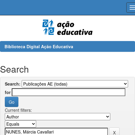
Skip
navigation
Biblioteca Digital Ação Educativa
Search
Search:
for
Current filters: