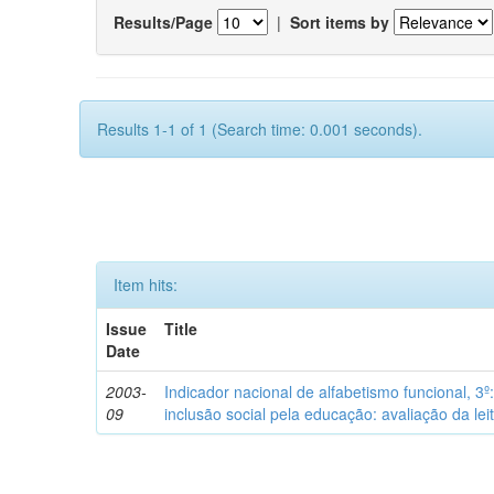
Results/Page
|
Sort items by
Results 1-1 of 1 (Search time: 0.001 seconds).
Item hits:
Issue
Title
Date
2003-
Indicador nacional de alfabetismo funcional, 3º
09
inclusão social pela educação: avaliação da leit