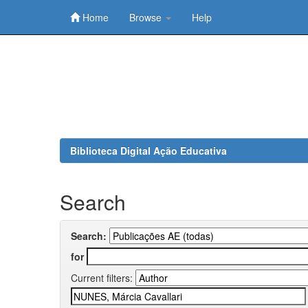
Home
Browse
Help
Skip
navigation
Biblioteca Digital Ação Educativa
Search
Search:
for
Current filters: