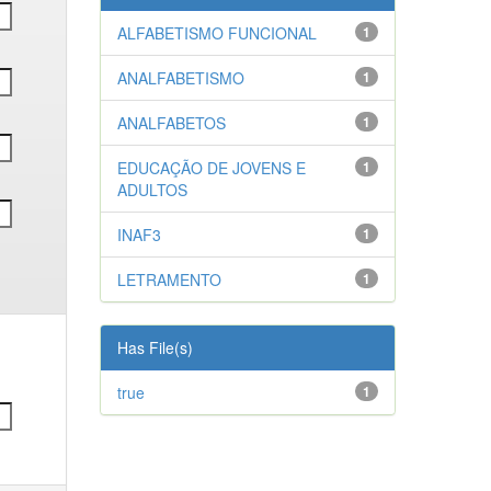
ALFABETISMO FUNCIONAL
1
ANALFABETISMO
1
ANALFABETOS
1
EDUCAÇÃO DE JOVENS E
1
ADULTOS
INAF3
1
LETRAMENTO
1
Has File(s)
true
1