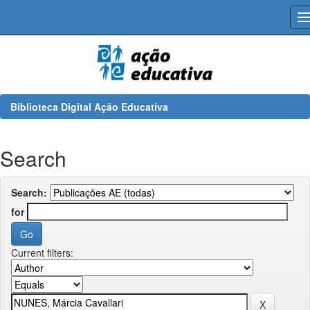
Skip
navigation
Biblioteca Digital Ação Educativa
Search
Search:
for
Current filters: