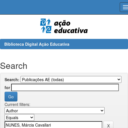
Skip
navigation
Biblioteca Digital Ação Educativa
Search
Search:
for
Current filters: