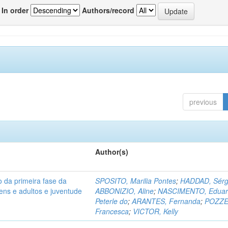
In order
Authors/record
previous
Author(s)
o da primeira fase da
SPOSITO, Marilia Pontes
;
HADDAD, Sérg
ens e adultos e juventude
ABBONIZIO, Aline
;
NASCIMENTO, Eduar
Peterle do
;
ARANTES, Fernanda
;
POZZE
Francesca
;
VICTOR, Kelly