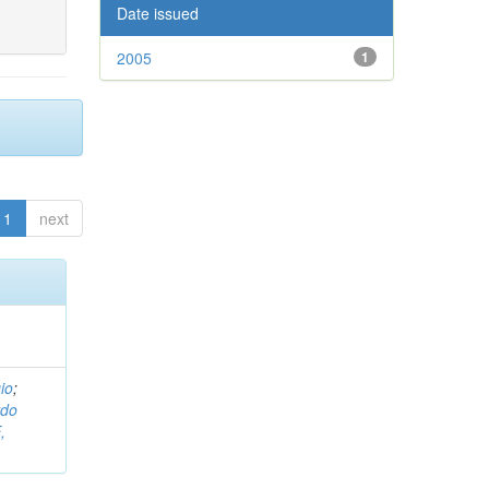
Date issued
2005
1
1
next
io
;
do
,