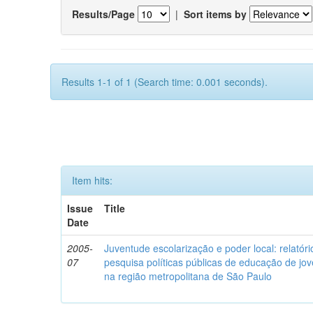
Results/Page
|
Sort items by
Results 1-1 of 1 (Search time: 0.001 seconds).
Item hits:
Issue
Title
Date
2005-
Juventude escolarização e poder local: relatóri
07
pesquisa políticas públicas de educação de jov
na região metropolitana de São Paulo