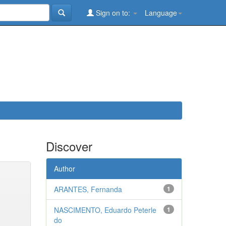
Sign on to:
Language
Discover
Author
ARANTES, Fernanda
1
NASCIMENTO, Eduardo Peterle
1
do