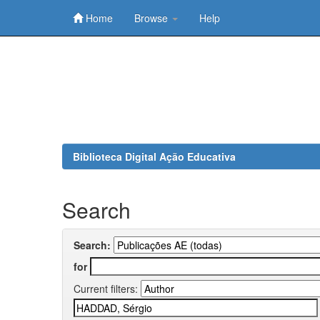
Home
Browse
Help
Skip
navigation
Biblioteca Digital Ação Educativa
Search
Search:
for
Current filters: