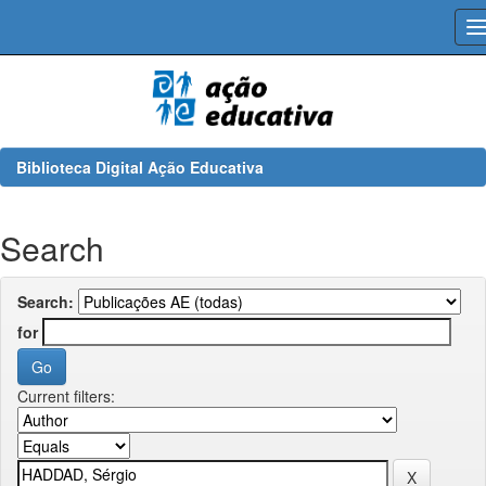
Skip
navigation
Biblioteca Digital Ação Educativa
Search
Search:
for
Current filters: