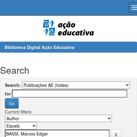
Skip
navigation
Biblioteca Digital Ação Educativa
Search
Search:
for
Current filters: