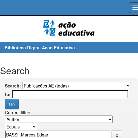
Skip
navigation
Biblioteca Digital Ação Educativa
Search
Search:
for
Current filters: