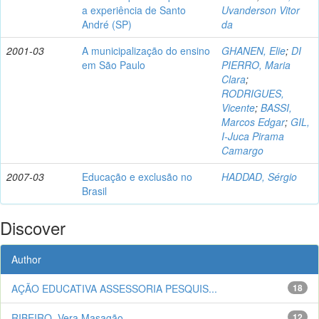
a experiência de Santo
Uvanderson Vitor
André (SP)
da
2001-03
A municipalização do ensino
GHANEN, Elie
;
DI
em São Paulo
PIERRO, Maria
Clara
;
RODRIGUES,
Vicente
;
BASSI,
Marcos Edgar
;
GIL,
I-Juca Pirama
Camargo
2007-03
Educação e exclusão no
HADDAD, Sérgio
Brasil
Discover
Author
AÇÃO EDUCATIVA ASSESSORIA PESQUIS...
18
RIBEIRO, Vera Masagão
12