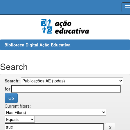
Skip
navigation
Biblioteca Digital Ação Educativa
Search
Search:
for
Current filters: