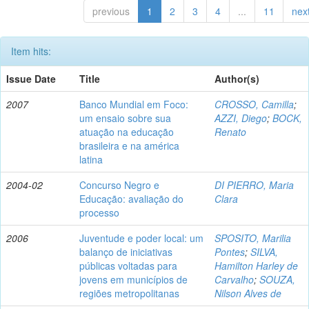
previous
1
2
3
4
...
11
nex
Item hits:
Issue Date
Title
Author(s)
2007
Banco Mundial em Foco:
CROSSO, Camilla
;
um ensaio sobre sua
AZZI, Diego
;
BOCK,
atuação na educação
Renato
brasileira e na américa
latina
2004-02
Concurso Negro e
DI PIERRO, Maria
Educação: avaliação do
Clara
processo
2006
Juventude e poder local: um
SPOSITO, Marilia
balanço de iniciativas
Pontes
;
SILVA,
públicas voltadas para
Hamilton Harley de
jovens em municípios de
Carvalho
;
SOUZA,
regiões metropolitanas
Nilson Alves de