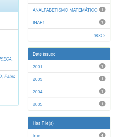
ANALFABETISMO MATEMÁTICO
1
INAF1
1
next >
Date issued
SECA,
2001
1
 Fábio
2003
1
2004
1
2005
1
Has File(s)
true
4