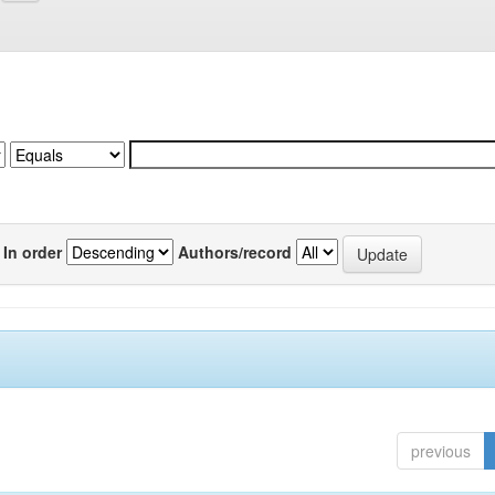
In order
Authors/record
previous