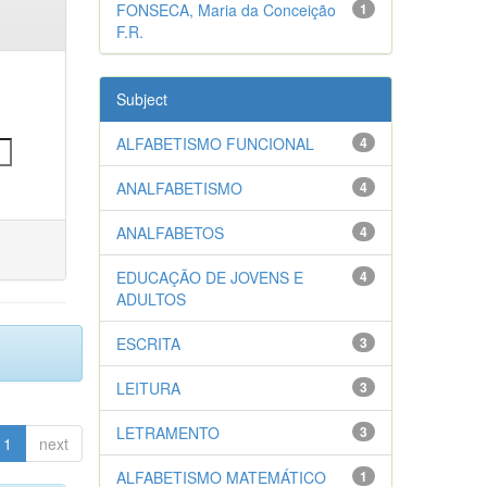
FONSECA, Maria da Conceição
1
F.R.
Subject
ALFABETISMO FUNCIONAL
4
ANALFABETISMO
4
ANALFABETOS
4
EDUCAÇÃO DE JOVENS E
4
ADULTOS
ESCRITA
3
LEITURA
3
LETRAMENTO
3
1
next
ALFABETISMO MATEMÁTICO
1