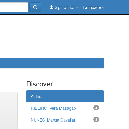
Sign on to:
Language
Discover
Author
RIBEIRO, Vera Masagão
4
NUNES, Márcia Cavallari
3