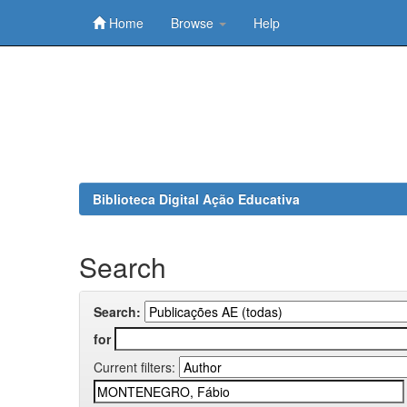
Home
Browse
Help
Skip
navigation
Biblioteca Digital Ação Educativa
Search
Search:
for
Current filters: