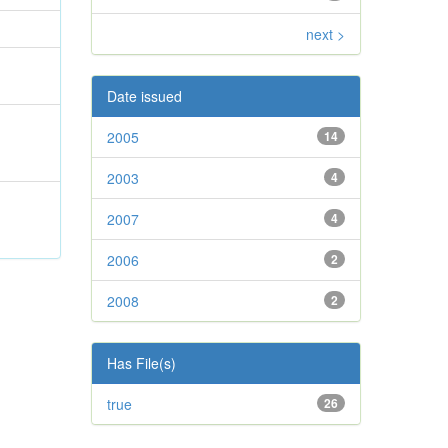
next >
Date issued
2005
14
2003
4
2007
4
2006
2
2008
2
Has File(s)
true
26