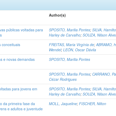
Author(s)
ivas públicas voltadas para
SPOSITO, Marilia Pontes
;
SILVA, Hamilt
as
Harley de Carvalho
;
SOUZA, Nilson Alve
s conceituais
FREITAS, Maria Virgínia de
;
ABRAMO, H
Wendel
;
LEÓN, Oscar Dávila
adas e novas demandas
SPOSITO, Marilia Pontes
SPOSITO, Marilia Pontes
;
CARRANO, Pa
Cézar Rodrigues
voltadas para jovens em
SPOSITO, Marilia Pontes
;
SILVA, Hamilt
Harley de Carvalho
;
SOUZA, Nilson Alve
io da primeira fase da
MOLL, Jaqueline
;
FISCHER, Nilton
vens e adultos e juventude