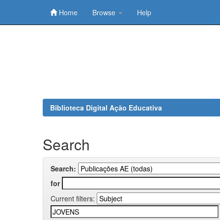
Home
Browse
Help
Skip
navigation
Biblioteca Digital Ação Educativa
Search
Search:
for
Current filters: