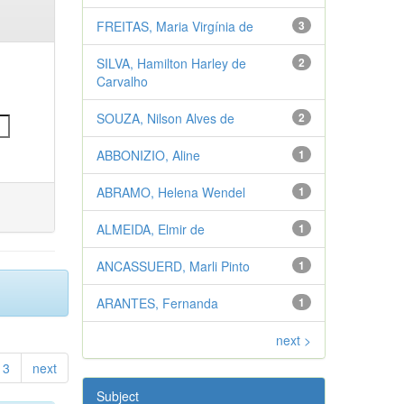
FREITAS, Maria Virgínia de
3
SILVA, Hamilton Harley de
2
Carvalho
SOUZA, Nilson Alves de
2
ABBONIZIO, Aline
1
ABRAMO, Helena Wendel
1
ALMEIDA, Elmir de
1
ANCASSUERD, Marli Pinto
1
ARANTES, Fernanda
1
next >
3
next
Subject