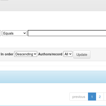
In order
Authors/record
previous
1
2