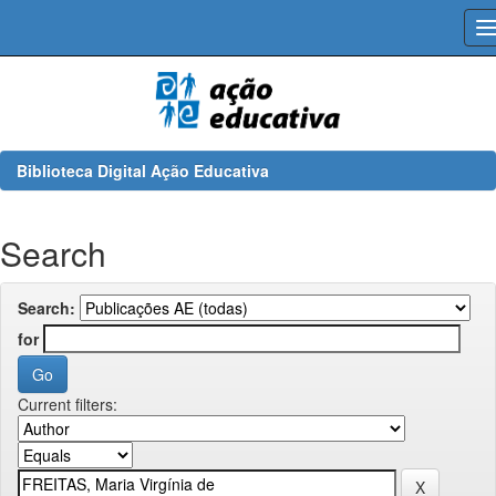
Skip
navigation
Biblioteca Digital Ação Educativa
Search
Search:
for
Current filters: