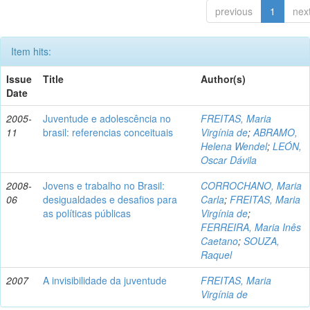
previous
1
nex
Item hits:
Issue
Title
Author(s)
Date
2005-
Juventude e adolescência no
FREITAS, Maria
11
brasil: referencias conceituais
Virgínia de
;
ABRAMO,
Helena Wendel
;
LEÓN,
Oscar Dávila
2008-
Jovens e trabalho no Brasil:
CORROCHANO, Maria
06
desigualdades e desafios para
Carla
;
FREITAS, Maria
as políticas públicas
Virgínia de
;
FERREIRA, Maria Inês
Caetano
;
SOUZA,
Raquel
2007
A invisibilidade da juventude
FREITAS, Maria
Virgínia de