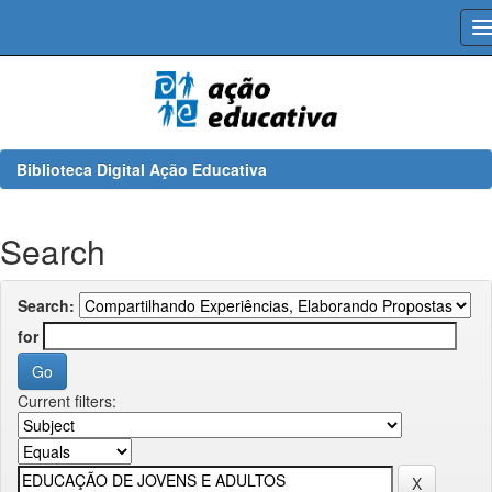
Skip
navigation
Biblioteca Digital Ação Educativa
Search
Search:
for
Current filters: