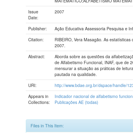
MATEMÁTICO;ALFABETISMO MATEMÁT
Issue
2007
Date:
Publisher:
Ação Educativa Assessoria Pesquisa e I
Citation:
RIBEIRO, Vera Masagão. As estatísticas 
2007.
Abstract:
Aborda sobre as questões da alfabetizaçã
de Alfabetismo Funcional, INAF, que de 2
mensurar a situação as práticas de leitur
pautada na qualidade.
URI:
http://www.bdae.org.br/dspace/handle/1
Appears in
Indicador nacional de alfabetismo funcion
Collections:
Publicações AE (todas)
Files in This Item: