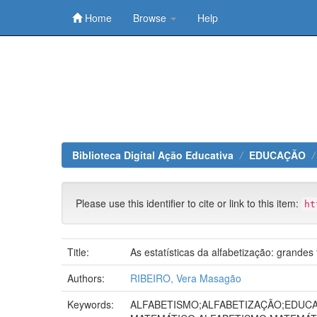
Home
Browse
Help
Skip
navigation
Biblioteca Digital Ação Educativa
EDUCAÇÃO
Please use this identifier to cite or link to this item:
ht
Title:
As estatísticas da alfabetização: grandes
Authors:
RIBEIRO, Vera Masagão
Keywords:
ALFABETISMO;ALFABETIZAÇÃO;EDUCA