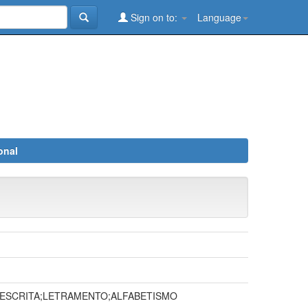
Sign on to:
Language
onal
;ESCRITA;LETRAMENTO;ALFABETISMO