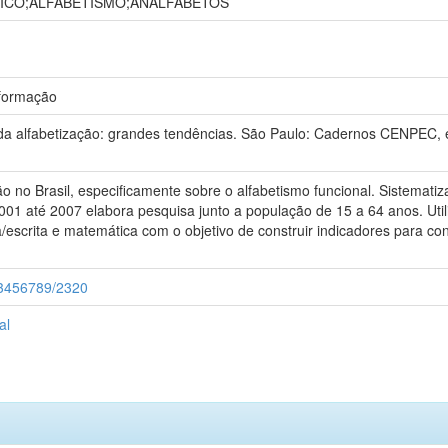
ICO;ALFABETISMO;ANALFABETOS
nformação
da alfabetização: grandes tendências. São Paulo: Cadernos CENPEC, e
o no Brasil, especificamente sobre o alfabetismo funcional. Sistemati
001 até 2007 elabora pesquisa junto a população de 15 a 64 anos. Utili
a/escrita e matemática com o objetivo de construir indicadores para co
23456789/2320
al