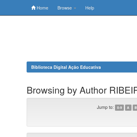
Home
Browse
Help
Skip
navigation
Biblioteca Digital Ação Educativa
Browsing by Author RIBEI
Jump to:
0-9
A
B