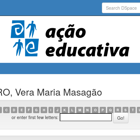
RO, Vera Maria Masagão
C
D
E
F
G
H
I
J
K
L
M
N
O
P
Q
R
S
T
or enter first few letters: