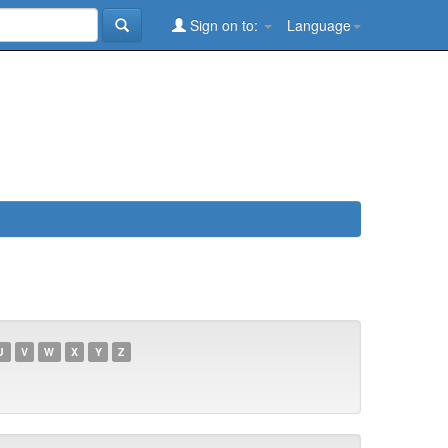
Sign on to:
Language
U
V
W
X
Y
Z