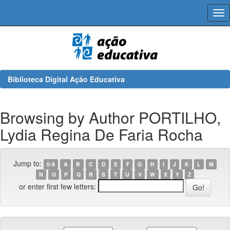
Skip
navigation
Biblioteca Digital Ação Educativa
Browsing by Author PORTILHO,
Lydia Regina De Faria Rocha
Jump to:
0-9
A
B
C
D
E
F
G
H
I
J
K
L
M
N
O
P
Q
R
S
T
U
V
W
X
Y
Z
or enter first few letters: