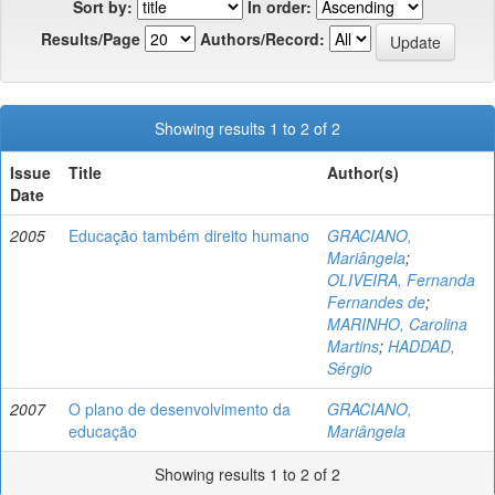
Sort by:
In order:
Results/Page
Authors/Record:
Showing results 1 to 2 of 2
Issue
Title
Author(s)
Date
2005
Educação também direito humano
GRACIANO,
Mariângela
;
OLIVEIRA, Fernanda
Fernandes de
;
MARINHO, Carolina
Martins
;
HADDAD,
Sérgio
2007
O plano de desenvolvimento da
GRACIANO,
educação
Mariângela
Showing results 1 to 2 of 2