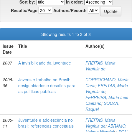
Sort by:
In order:
Results/Page
Authors/Record:
Showing results 1 to 3 of 3
Issue
Title
Author(s)
Date
2007
A invisibilidade da juventude
FREITAS, Maria
Virgínia de
2008-
Jovens e trabalho no Brasil:
CORROCHANO, Maria
06
desigualdades e desafios para
Carla
;
FREITAS, Maria
as políticas públicas
Virgínia de
;
FERREIRA, Maria Inês
Caetano
;
SOUZA,
Raquel
2005-
Juventude e adolescência no
FREITAS, Maria
11
brasil: referencias conceituais
Virgínia de
;
ABRAMO,
Helena Wendel
;
LEÓN,